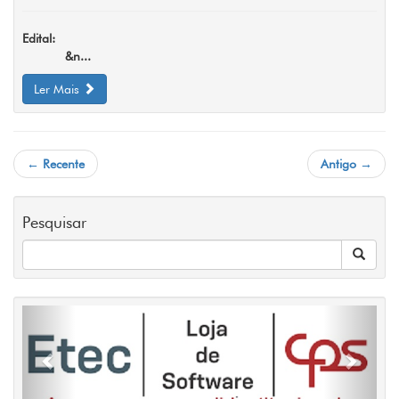
Edital:
&n...
Ler Mais
← Recente
Antigo →
Pesquisar
Previous
Next